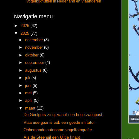
Vogelkijkhutten in Nederland en Vlaanderen
Navigatie menu
►
2026
(42)
▼
2025
(77)
►
december
(8)
►
november
(8)
►
oktober
(6)
►
september
(4)
►
augustus
(6)
►
juli
(5)
►
juni
(6)
►
mei
(5)
►
april
(5)
▼
maart
(12)
De Geelgors zingt vanaf een hoge zangpost
Vlaamse gaai is ook een goede imitator
Onbemande autonome vogelfotografie
Als de Steenuil een Uiltje knapt