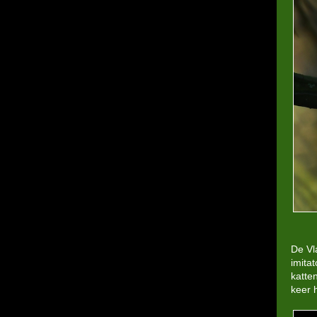
De Vl
imitat
katte
keer 