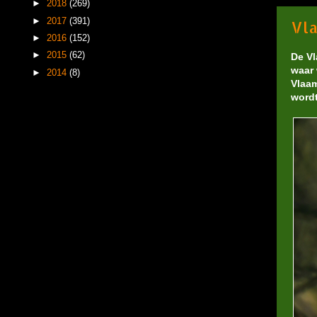
►
2018
(269)
►
2017
(391)
Vla
►
2016
(152)
►
2015
(62)
De Vl
waar 
►
2014
(8)
Vlaam
wordt