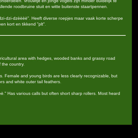
nderdelen. Vrouwtje en jonge vogels zijn minder duidelijk te
llende roodbruine stuit en witte buitenste staartpennen.
zi-dzi-dzèèèè". Heeft diverse roepjes maar vaak korte scherpe
en kort en tikkend "plt".
gricultural area with hedges, wooded banks and grassy road
 the country.
s. Female and young birds are less clearly recognizable, but
mors and white outer tail feathers.
èè." Has various calls but often short sharp rollers. Most heard