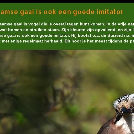
amse gaai is ook een goede imitator
aamse gaai is vogel die je overal tegen kunt komen. In de vrije n
wat bomen en struiken staan. Zijn kleuren zijn opvallend, en zijn
se gaai is ook een goede imitator. Hij bootst o.a. de Buizerd na,
 met enige regelmaat herhaald. Dit hoor je het meest tijdens de pa