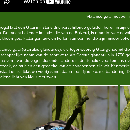
Vlaamse gaai met een i
 regel laat een Gaai minstens drie verschillende geluiden horen in zijn
n. De meest bekende imitatie, die van de Buizerd, is maar in twee geval
ekhoorntjes, kattengemauw en keffen van een hondje zijn minder beke
aamse gaai (Garrulus glandarius), die tegenwoordig Gaai genoemd dien
schappelijke naam van de soort werd als Corvus glandarius in 1758 gep
aatvorm van de vogel, die onder andere in de Benelux voorkomt, is ove
streek, de stuit en een gedeelte van de handpennen zijn wit. Kenmerke
estaat uit lichtblauwe veertjes met daarin een fijne, zwarte bandering. 
selend licht van kleur met zwart.