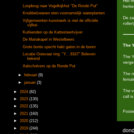
Het m
Loopbrug naar Vogelkijkhut "De Ronde Put"
herke
Knobbelzwanen eten voornamelijk waterplanten
De za
Vijfgemeenten kunstwerk is niet de officiële
roller
vijfkei
Kuifeenden op de Kattesteertvijver
De Mariakapel in Westelbeers
The Y
Grote bonte specht hakt gaten in de boom
Locatie Ooievaar ring: "Y....9167" Beleven
The Y
bekend
verge
Aalscholvers op de Ronde Put
The m
►
februari
(9)
female
►
januari
(3)
The vo
►
2024
(82)
call i
►
2023
(130)
►
2022
(135)
Poste
►
2021
(160)
►
2020
(212)
►
2019
(244)
dond