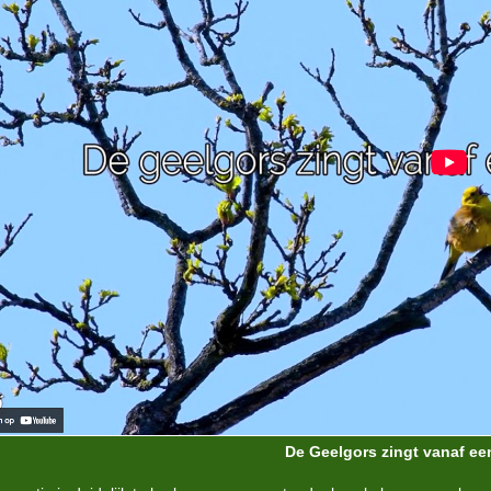
De Geelgors zingt vanaf e