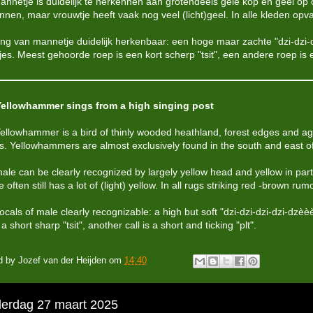
annetje is duidelijk te herkennen aan grotendeels gele kop en geel op o
nnen, maar vrouwtje heeft vaak nog veel (licht)geel. In alle kleden opva
ng van mannetje duidelijk herkenbaar: een hoge maar zachte "dzi-dzi-d
tjes. Meest gehoorde roep is een kort scherp "tsit", een andere roep is e
ellowhammer sings from a high singing post
ellowhammer is a bird of thinly wooded heathland, forest edges and a
s. Yellowhammers are almost exclusively found in the south and east of
ale can be clearly recognized by largely yellow head and yellow in part
 often still has a lot of (light) yellow. In all rugs striking red -brown ru
cals of male clearly recognizable: a high but soft "dzi-dzi-dzi-dzi-dzèè
s a short sharp "tsit", another call is a short and ticking "plt".
d by
Jozef van der Heijden
om
14:40
erdag 27 maart 2025