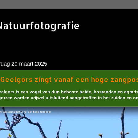
Natuurfotografie
rdag 29 maart 2025
Geelgors zingt vanaf een hoge zangpo
elgors is een vogel van dun beboste heide, bosranden en agrar
orzen worden vrijwel uitsluitend aangetroffen in het zuiden en o