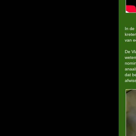
In de
krete
van e
De Vl
weten
nomin
anaal
dat b
afwis